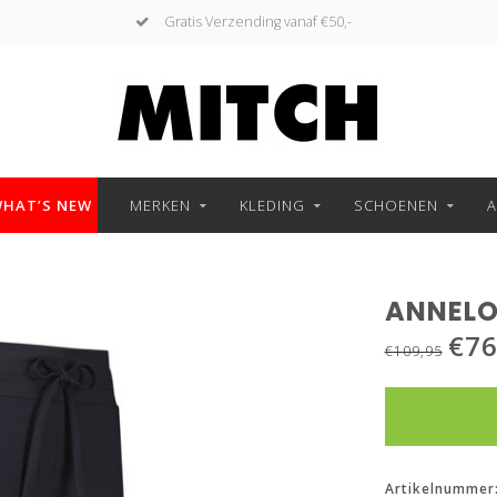
Gratis Verzending vanaf €50,-
HAT’S NEW
MERKEN
KLEDING
SCHOENEN
A
ANNELO
€76
€109,95
Artikelnummer