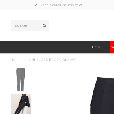
Voor je dagelijkse inspiratie!
HOME
W
Home
/
ANNELOES BROEK (BLAUW)