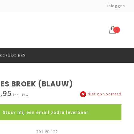
Voor 14:00 besteld, morgen in huis*
Inloggen
0
CCESSOIRES
ES BROEK (BLAUW)
,95
Niet op voorraad
Incl. btw
Stuur mij een email zodra leverbaar
:
701.60.122