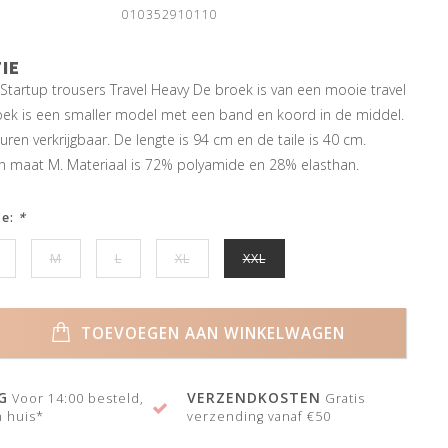
010352910110
IE
Startup trousers Travel Heavy De broek is van een mooie travel
roek is een smaller model met een band en koord in de middel.
ren verkrijgbaar. De lengte is 94 cm en de taile is 40 cm.
n maat M. Materiaal is 72% polyamide en 28% elasthan.
ze:
*
M
L
XL
XXL
TOEVOEGEN AAN WINKELWAGEN
G
VERZENDKOSTEN
Voor 14:00 besteld,
Gratis
 huis*
verzending vanaf €50