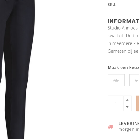
SKU:
INFORMAT
Studio Annloes 
kwaliteit. De b
In meerdere kleu
Gemeten bij ee
Maak een keu
XS
S
LEVERIN
morgen in