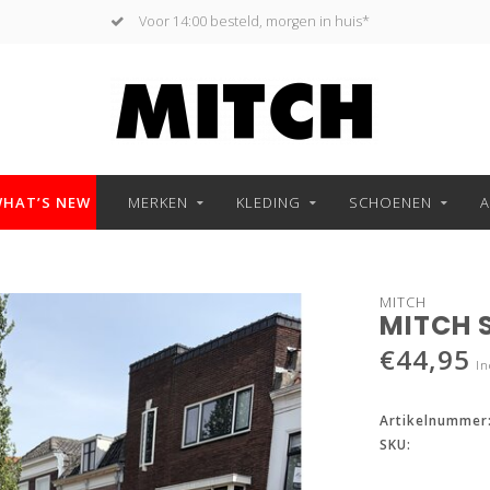
Voor 14:00 besteld, morgen in huis*
HAT’S NEW
MERKEN
KLEDING
SCHOENEN
A
MITCH
MITCH 
€44,95
In
Artikelnummer
SKU: