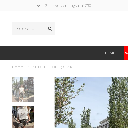
Gratis Verzending vanaf €50,-
HOME
W
Home
/
MITCH SHORT (KHAKI)