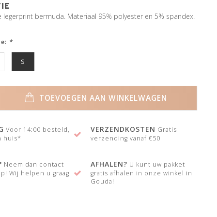
IE
e legerprint bermuda. Materiaal 95% polyester en 5% spandex.
ze:
*
S
TOEVOEGEN AAN WINKELWAGEN
G
VERZENDKOSTEN
Voor 14:00 besteld,
Gratis
 huis*
verzending vanaf €50
?
AFHALEN?
Neem dan contact
U kunt uw pakket
p! Wij helpen u graag.
gratis afhalen in onze winkel in
Gouda!