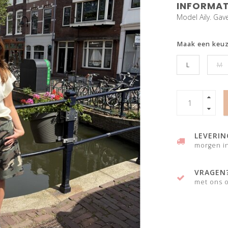
INFORMAT
Model Aily. Gav
Maak een keu
L
M
LEVERIN
morgen in
VRAGEN
met ons o