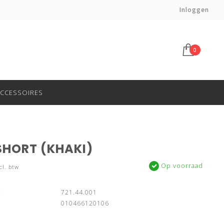
Haal af in onze winkel in Gouda!
Inloggen
0
CCESSOIRES
SHORT (KHAKI)
Op voorraad
cl. btw
:
721.44.001
010466120106