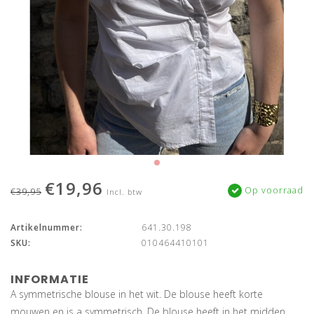
€19,96
Op voorraad
€39,95
Incl. btw
Artikelnummer:
641.30.198
SKU:
010464410101
INFORMATIE
A symmetrische blouse in het wit. De blouse heeft korte
mouwen en is a symmetrisch. De blouse heeft in het midden