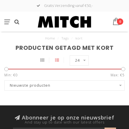
Gratis Verzending vanaf €50,-
0
Home
/
Tags
/
kort
PRODUCTEN GETAGD MET KORT
24
Min: €
0
Max: €
5
Nieuwste producten
Abonneer je op onze nieuwsbrief
And stay up to date with our latest offers