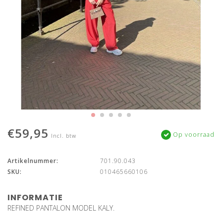
€59,95
Op voorraad
Incl. btw
Artikelnummer:
701.90.043
SKU:
010465660106
INFORMATIE
REFINED PANTALON MODEL KALY.