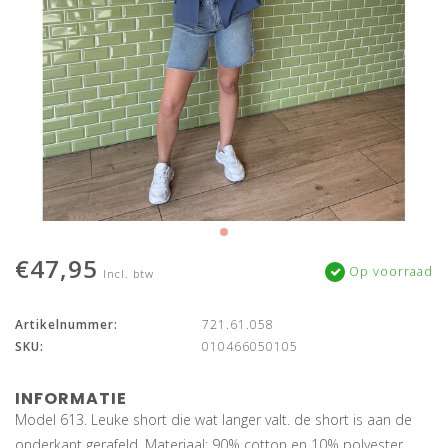
€47,95
Op voorraad
Incl. btw
Artikelnummer:
721.61.058
SKU:
010466050105
INFORMATIE
Model 613. Leuke short die wat langer valt. de short is aan de
onderkant gerafeld. Materiaal: 90% cotton en 10% polyester.