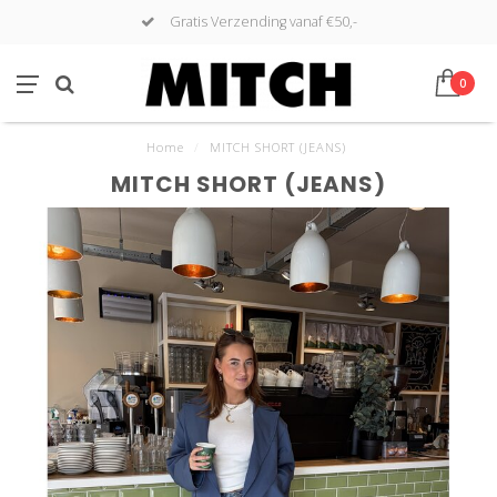
Gratis Verzending vanaf €50,-
0
Home
/
MITCH SHORT (JEANS)
MITCH SHORT (JEANS)