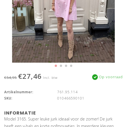
€27,46
Op voorraad
€54,95
Incl. btw
Artikelnummer:
761.95.114
SKU:
010466590101
INFORMATIE
Model 3165. Super leuke jurk ideaal voor de zomer! De jurk
heeft een v-hals en korte pofmouwtjes. In meerdere kleuren