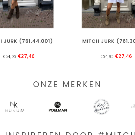
 JURK (761.44.001)
MITCH JURK (761.3
€27,46
€27,46
€54,95
€54,95
ONZE MERKEN