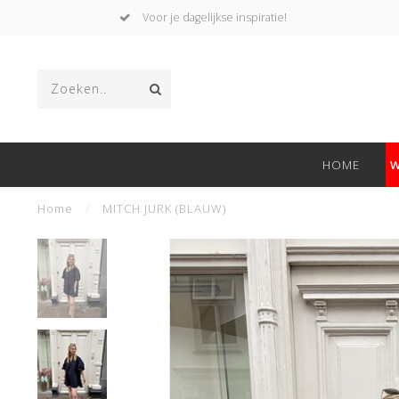
Voor je dagelijkse inspiratie!
HOME
W
Home
/
MITCH JURK (BLAUW)