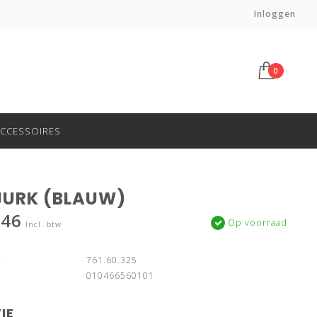
Voor 14:00 besteld, morgen in huis*
Inloggen
0
CCESSOIRES
JURK (BLAUW)
,46
Op voorraad
Incl. btw
:
761.60.325
010466560101
IE