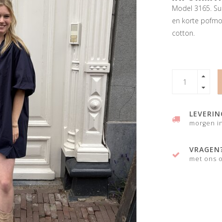
Model 3165. Sup
en korte pofmou
cotton.
LEVERIN
morgen in
VRAGEN
met ons o