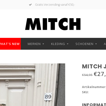
Gratis Verzending vanaf €50,-
HAT’S NEW
MERKEN
KLEDING
SCHOENEN
A
MITCH 
€27
€54,95
Artikelnummer
SKU:
INFORMAT